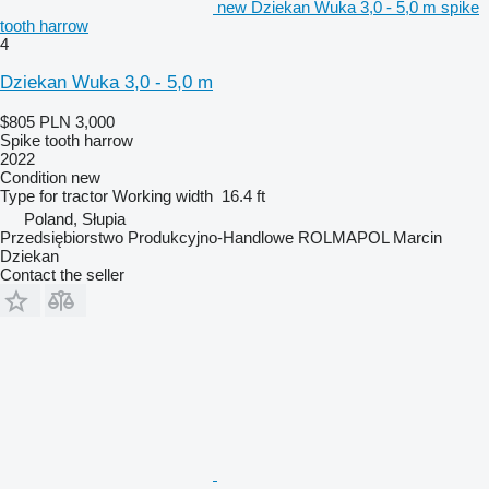
new Dziekan Wuka 3,0 - 5,0 m spike
tooth harrow
4
Dziekan Wuka 3,0 - 5,0 m
$805
PLN 3,000
Spike tooth harrow
2022
Condition
new
Type
for tractor
Working width
16.4 ft
Poland, Słupia
Przedsiębiorstwo Produkcyjno-Handlowe ROLMAPOL Marcin
Dziekan
Contact the seller