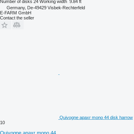
Number of disks
24
Working width
9.84 ft
Germany, De-49429 Visbek-Rechterfeld
E-FARM GmbH
Contact the seller
Quivogne apaxr mono 44 disk harrow
10
Quivogne apaxr mono 44