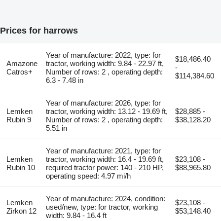
Prices for harrows
Year of manufacture: 2022, type: for
$18,486.40
Amazone
tractor, working width: 9.84 - 22.97 ft,
-
Catros+
Number of rows: 2 , operating depth:
$114,384.60
6.3 - 7.48 in
Year of manufacture: 2026, type: for
Lemken
tractor, working width: 13.12 - 19.69 ft,
$28,885 -
Rubin 9
Number of rows: 2 , operating depth:
$38,128.20
5.51 in
Year of manufacture: 2021, type: for
Lemken
tractor, working width: 16.4 - 19.69 ft,
$23,108 -
Rubin 10
required tractor power: 140 - 210 HP,
$88,965.80
operating speed: 4.97 mi/h
Year of manufacture: 2024, condition:
Lemken
$23,108 -
used/new, type: for tractor, working
Zirkon 12
$53,148.40
width: 9.84 - 16.4 ft