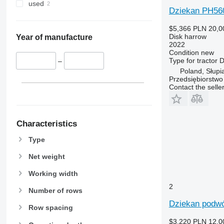
used
Dziekan PH56
$5,366
PLN 20,0
Disk harrow
Year of manufacture
2022
Condition
new
Type
for tractor
D
–
Poland, Słupi
Przedsiębiorstw
Contact the selle
Characteristics
Type
Net weight
Working width
2
Number of rows
Dziekan podw
Row spacing
$3,220
PLN 12,0