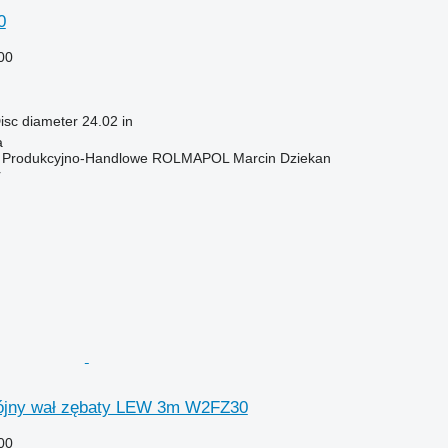
0
00
isc diameter
24.02 in
a
o Produkcyjno-Handlowe ROLMAPOL Marcin Dziekan
r
ójny wał zębaty LEW 3m W2FZ30
00