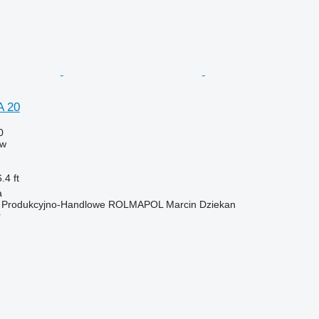
A 20
0
ow
.4 ft
a
o Produkcyjno-Handlowe ROLMAPOL Marcin Dziekan
r