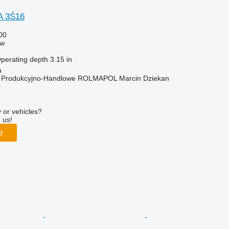
A 3Ś16
00
ow
perating depth
3.15 in
a
o Produkcyjno-Handlowe ROLMAPOL Marcin Dziekan
r
 or vehicles?
 us!
d