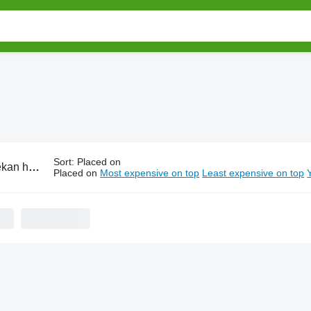
Sort
:
Placed on
n harrows
Placed on
Most expensive on top
Least expensive on top