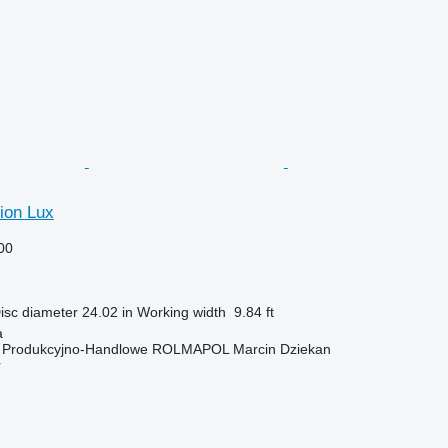
ion Lux
00
isc diameter
24.02 in
Working width
9.84 ft
a
o Produkcyjno-Handlowe ROLMAPOL Marcin Dziekan
r