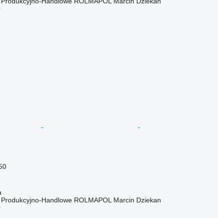
o Produkcyjno-Handlowe ROLMAPOL Marcin Dziekan
r
50
a
o Produkcyjno-Handlowe ROLMAPOL Marcin Dziekan
r