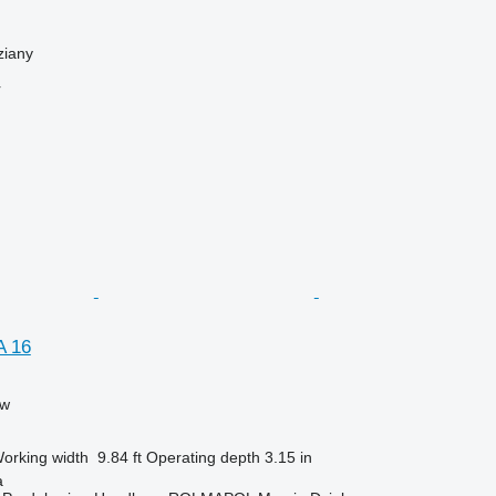
ziany
r
A 16
ow
orking width
9.84 ft
Operating depth
3.15 in
a