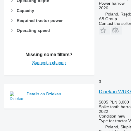
Operating depth
Power harrow
2026
Capacity
Poland, Rzęd
AB Group
Required tractor power
Contact the selle
Operating speed
Missing some filters?
Suggest a change
3
Dziekan WUK
Details on Dziekan
$805
PLN 3,000
Spike tooth harr
2022
Condition
new
Type
for tractor
W
Poland, Słupi