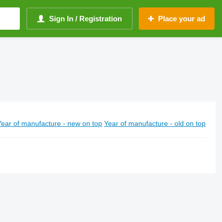
Sign In / Registration
Place your ad
Year of manufacture - new on top
Year of manufacture - old on top