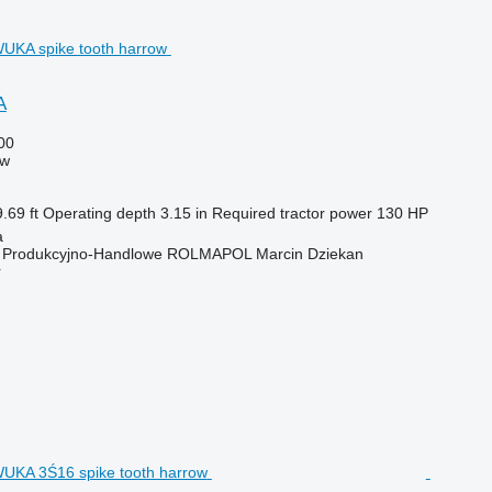
A
00
ow
.69 ft
Operating depth
3.15 in
Required tractor power
130 HP
a
o Produkcyjno-Handlowe ROLMAPOL Marcin Dziekan
r